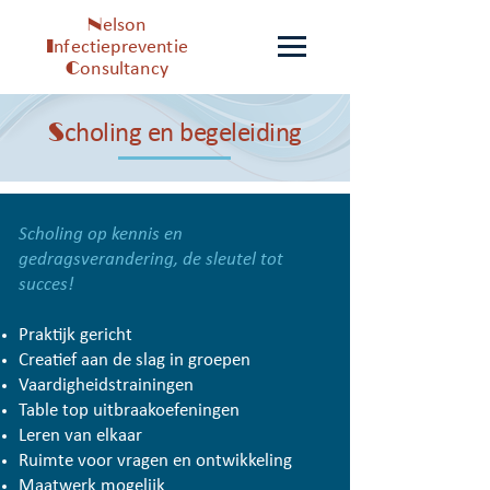
N
elson
I
nfectiepreventie
C
onsultancy
S
choling en begeleiding
Scholing op kennis en
gedragsverandering, de sleutel tot
succes!
Praktijk gericht
Creatief aan de slag in groepen
Vaardigheidstrainingen
Table top uitbraakoefeningen
Leren van elkaar
Ruimte voor vragen en ontwikkeling
Maatwerk mogelijk